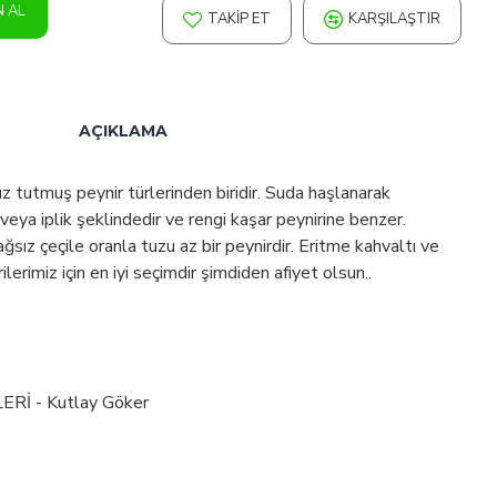
N AL
TAKIP ET
KARŞILAŞTIR
AÇIKLAMA
z tutmuş peynir türlerinden biridir. Suda haşlanarak
veya iplik şeklindedir ve rengi kaşar peynirine benzer.
sız çeçile oranla tuzu az bir peynirdir. Eritme kahvaltı ve
erimiz için en iyi seçimdir şimdiden afiyet olsun..
İ - Kutlay Göker