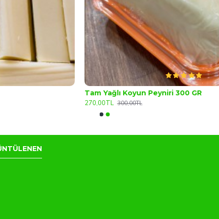
Tam Yağlı Koyun Peyniri 300 GR
270,00TL
4
300,00TL
ÜNTÜLENEN