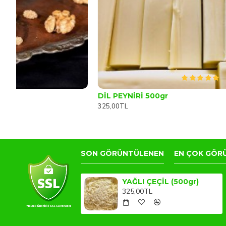
DİL PEYNİRİ 500gr
325,00TL
SON GÖRÜNTÜLENEN
EN ÇOK GÖR
YAĞLI ÇEÇİL (500gr)
325,00TL