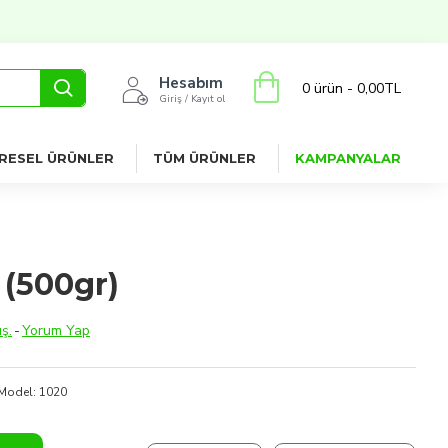
Hesabım
0 ürün - 0,00TL
Giriş / Kayıt ol
RESEL ÜRÜNLER
TÜM ÜRÜNLER
KAMPANYALAR
 (500gr)
ş.
-
Yorum Yap
Model:
1020