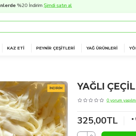
0 İndirim
Şimdi satın al
KAZ ETI
PEYNIR ÇEŞITLERI
YAĞ ÜRÜNLERI
YÖ
YAĞLI ÇEÇİL
İNDIRIM
0 yorum yapılmı
325,00TL