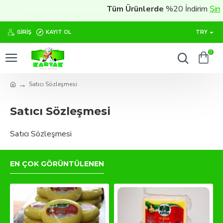
Tüm Ürünlerde
%20 İndirim
Şimdi 
GIRIŞ
KAYIT OL
TRY
0
Satıcı Sözleşmesi
Satıcı Sözleşmesi
Satıcı Sözleşmesi
EN ÇOK GÖRÜNTÜLENEN