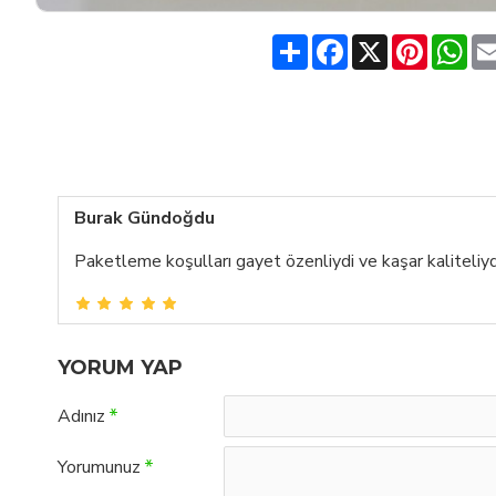
Share
Facebook
X
Pinteres
Wh
Burak Gündoğdu
Paketleme koşulları gayet özenliydi ve kaşar kaliteliy
YORUM YAP
Adınız
Yorumunuz