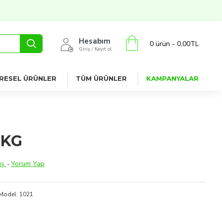
Hesabım
0 ürün - 0,00TL
Giriş / Kayıt ol
RESEL ÜRÜNLER
TÜM ÜRÜNLER
KAMPANYALAR
 KG
ş.
-
Yorum Yap
Model:
1021