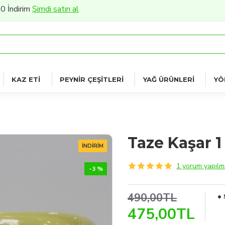
Şimdi satın al
KAZ ETI
PEYNIR ÇEŞITLERI
YAĞ ÜRÜNLERI
YÖ
Taze Kaşar 1
İNDIRIM
1 yorum yapılmı
-3 %
490,00TL
475,00TL