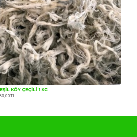
EŞİL KÖY ÇEÇİLİ 1 KG
50,00TL