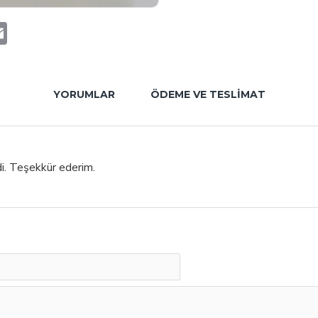
t
atsApp
Email
YORUMLAR
ÖDEME VE TESLIMAT
di. Teşekkür ederim.