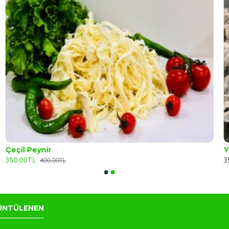
Çeçil Peynir
Y
350,00TL
3
400,00TL
ÜNTÜLENEN