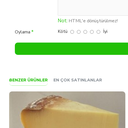
Not:
HTML'e dönüştürülmez!
Kötü
İyi
Oylama
BENZER ÜRÜNLER
EN ÇOK SATINLANLAR