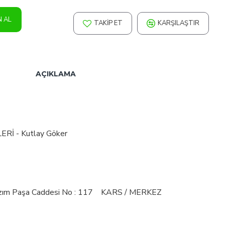
N AL
TAKIP ET
KARŞILAŞTIR
AÇIKLAMA
İ - Kutlay Göker
Kazım Paşa Caddesi No : 117 KARS / MERKEZ