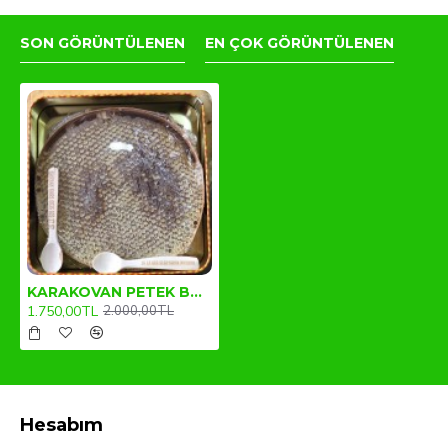
SON GÖRÜNTÜLENEN
EN ÇOK GÖRÜNTÜLENEN
KARAKOVAN PETEK BAL (1.3kg-1,5kg)
1.750,00TL
2.000,00TL
Hesabım