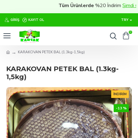
Tüm Ürünlerde
%20 İndirim
Şimdi satın 
GIRIŞ
KAYIT OL
TRY
0
KARAKOVAN PETEK BAL (1.3kg-1,5kg)
KARAKOVAN PETEK BAL (1.3kg-
1,5kg)
İNDIRIM
-13 %