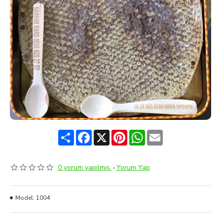
Share
Facebook
X
Pinterest
WhatsApp
Email
0 yorum yapılmış.
-
Yorum Yap
Model:
1004