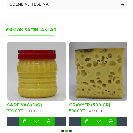
ÖDEME VE TESLIMAT
EN ÇOK SATINLANLAR
SADE YAĞ (1KG)
GRAVYER (500 GR)
D
700,00TL
500,00TL
3
700,00TL
475,00TL