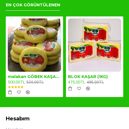
EN ÇOK GÖRÜNTÜLENEN
malakan GÖBEK KAŞAR (1KG)
BLOK KAŞAR (1KG)
500,00TL
475,00TL
530,00TL
495,00TL
Hesabım