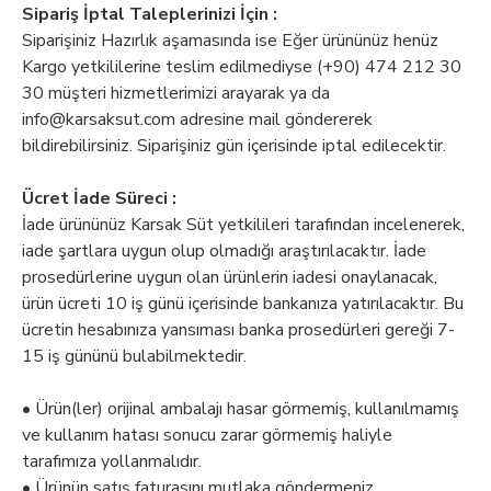
Sipariş İptal Taleplerinizi İçin :
Siparişiniz Hazırlık aşamasında ise Eğer ürününüz henüz
Kargo yetkililerine teslim edilmediyse (+90) 474 212 30
30 müşteri hizmetlerimizi arayarak ya da
info@karsaksut.com
adresine mail göndererek
bildirebilirsiniz. Siparişiniz gün içerisinde iptal edilecektir.
Ücret İade Süreci :
İade ürününüz Karsak Süt yetkilileri tarafından incelenerek,
iade şartlara uygun olup olmadığı araştırılacaktır. İade
prosedürlerine uygun olan ürünlerin iadesi onaylanacak,
ürün ücreti 10 iş günü içerisinde bankanıza yatırılacaktır. Bu
ücretin hesabınıza yansıması banka prosedürleri gereği 7-
15 iş gününü bulabilmektedir.
• Ürün(ler) orijinal ambalajı hasar görmemiş, kullanılmamış
ve kullanım hatası sonucu zarar görmemiş haliyle
tarafımıza yollanmalıdır.
• Ürünün satış faturasını mutlaka göndermeniz