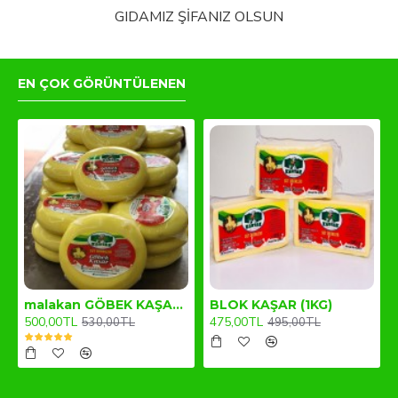
GIDAMIZ ŞİFANIZ OLSUN
EN ÇOK GÖRÜNTÜLENEN
malakan GÖBEK KAŞAR (1KG)
BLOK KAŞAR (1KG)
500,00TL
475,00TL
530,00TL
495,00TL