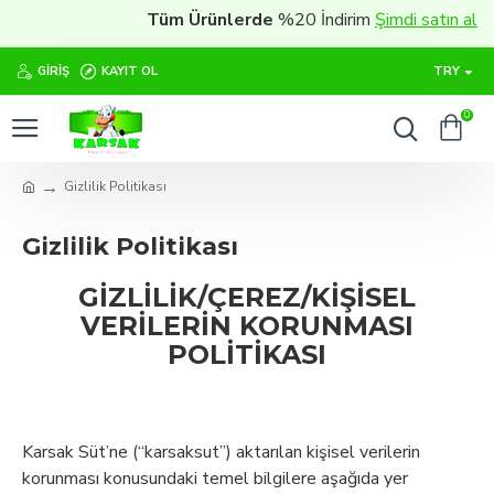
Tüm Ürünlerde
%20 İndirim
Şimdi satın al
GIRIŞ
KAYIT OL
TRY
0
Gizlilik Politikası
Gizlilik Politikası
GİZLİLİK/ÇEREZ/KİŞİSEL
VERİLERİN KORUNMASI
POLİTİKASI
Karsak Süt’ne (“karsaksut”) aktarılan kişisel verilerin
korunması konusundaki temel bilgilere aşağıda yer