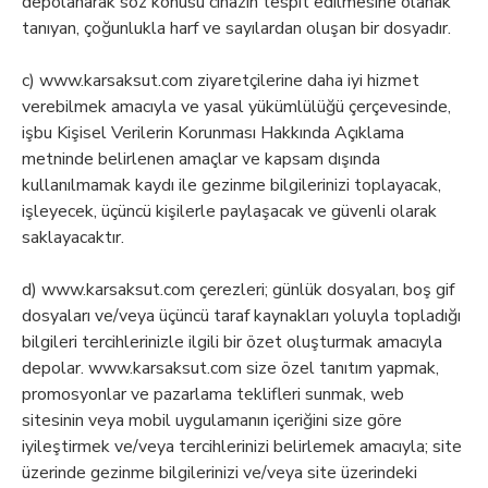
depolanarak söz konusu cihazın tespit edilmesine olanak
tanıyan, çoğunlukla harf ve sayılardan oluşan bir dosyadır.
c) www.karsaksut.com ziyaretçilerine daha iyi hizmet
verebilmek amacıyla ve yasal yükümlülüğü çerçevesinde,
işbu Kişisel Verilerin Korunması Hakkında Açıklama
metninde belirlenen amaçlar ve kapsam dışında
kullanılmamak kaydı ile gezinme bilgilerinizi toplayacak,
işleyecek, üçüncü kişilerle paylaşacak ve güvenli olarak
saklayacaktır.
d) www.karsaksut.com çerezleri; günlük dosyaları, boş gif
dosyaları ve/veya üçüncü taraf kaynakları yoluyla topladığı
bilgileri tercihlerinizle ilgili bir özet oluşturmak amacıyla
depolar. www.karsaksut.com size özel tanıtım yapmak,
promosyonlar ve pazarlama teklifleri sunmak, web
sitesinin veya mobil uygulamanın içeriğini size göre
iyileştirmek ve/veya tercihlerinizi belirlemek amacıyla; site
üzerinde gezinme bilgilerinizi ve/veya site üzerindeki