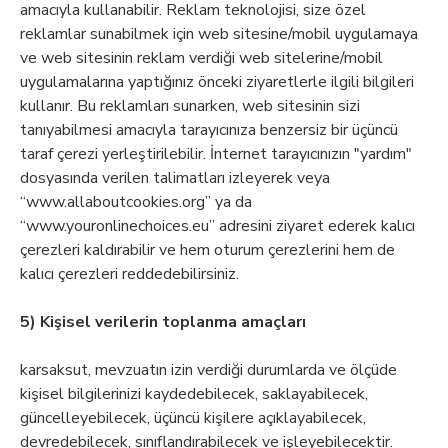
amacıyla kullanabilir. Reklam teknolojisi, size özel
reklamlar sunabilmek için web sitesine/mobil uygulamaya
ve web sitesinin reklam verdiği web sitelerine/mobil
uygulamalarına yaptığınız önceki ziyaretlerle ilgili bilgileri
kullanır. Bu reklamları sunarken, web sitesinin sizi
tanıyabilmesi amacıyla tarayıcınıza benzersiz bir üçüncü
taraf çerezi yerleştirilebilir. İnternet tarayıcınızın "yardım"
dosyasında verilen talimatları izleyerek veya
“www.allaboutcookies.org” ya da
“www.youronlinechoices.eu” adresini ziyaret ederek kalıcı
çerezleri kaldırabilir ve hem oturum çerezlerini hem de
kalıcı çerezleri reddedebilirsiniz.
5) Kişisel verilerin toplanma amaçları
karsaksut, mevzuatın izin verdiği durumlarda ve ölçüde
kişisel bilgilerinizi kaydedebilecek, saklayabilecek,
güncelleyebilecek, üçüncü kişilere açıklayabilecek,
devredebilecek, sınıflandırabilecek ve işleyebilecektir.