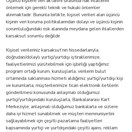
Üçüncü kişilere veri aktarımı sırasında hak ihlallerini
önlemek için gerekli teknik ve hukuki önlemler
alınmaktadır. Bununla birlikte, kişisel verileri alan üçüncü
kişinin veri koruma politikalarından dolayı ve üçüncü kişinin
sorumluluğundaki risk alanında meydana gelen ihlallerden
karsaksut sorumlu değildir.
Kişisel verileriniz karsaksut’nın hissedarlarıyla,
doğrudan/dolaylı yurtiçi/yurtdışı iştiraklerimize,
faaliyetlerimizi yürütebilmek için işbirliği yaptığımız
program ortağı kurum, kuruluşlarla, verilerin bulut
ortamında saklanması hizmeti aldığımız yurtiçi/yurtdışı kişi
ve kurumlarla, müşterilerimize ticari elektronik iletilerin
gönderilmesi konusunda anlaşmalı olduğumuz
yurtiçi/yurtdışındaki kuruluşlarla, Bankalararası Kart
Merkeziyle, anlaşmalı olduğumuz bankalarla ve sizlere
daha iyi hizmet sunabilmek ve müşteri memnuniyetini
sağlayabilmek için çeşitli pazarlama faaliyetleri
kapsamında yurtiçi ve yurtdışındaki çeşitli ajans, reklam