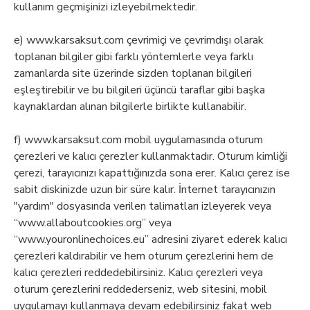
kullanım geçmişinizi izleyebilmektedir.
e) www.karsaksut.com çevrimiçi ve çevrimdışı olarak
toplanan bilgiler gibi farklı yöntemlerle veya farklı
zamanlarda site üzerinde sizden toplanan bilgileri
eşleştirebilir ve bu bilgileri üçüncü taraflar gibi başka
kaynaklardan alınan bilgilerle birlikte kullanabilir.
f) www.karsaksut.com mobil uygulamasında oturum
çerezleri ve kalıcı çerezler kullanmaktadır. Oturum kimliği
çerezi, tarayıcınızı kapattığınızda sona erer. Kalıcı çerez ise
sabit diskinizde uzun bir süre kalır. İnternet tarayıcınızın
"yardım" dosyasında verilen talimatları izleyerek veya
“www.allaboutcookies.org” veya
“www.youronlinechoices.eu” adresini ziyaret ederek kalıcı
çerezleri kaldırabilir ve hem oturum çerezlerini hem de
kalıcı çerezleri reddedebilirsiniz. Kalıcı çerezleri veya
oturum çerezlerini reddederseniz, web sitesini, mobil
uygulamayı kullanmaya devam edebilirsiniz fakat web