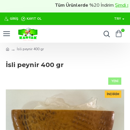
Tüm Ürünlerde
%20 İndirim
Şimdi satın 
GIRIŞ
KAYIT OL
TRY
0
İsli peynir 400 gr
İsli peynir 400 gr
YENI
İNDIRIM