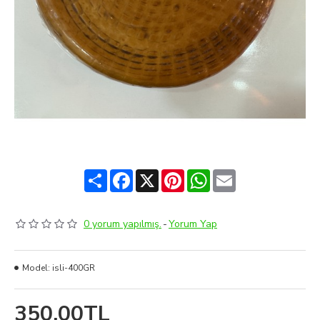
Share
Facebook
X
Pinterest
WhatsApp
Email
0 yorum yapılmış.
-
Yorum Yap
Model:
isli-400GR
350,00TL