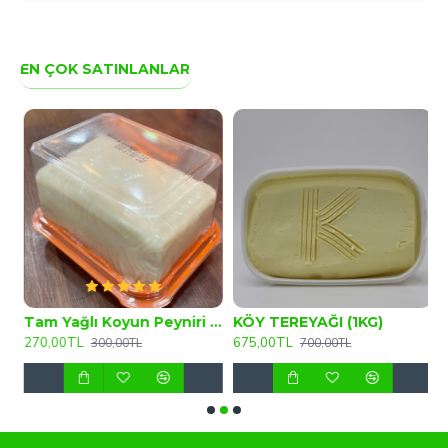
EN ÇOK SATINLANLAR
Tam Yağlı Koyun Peyniri 300 GR
KÖY TEREYAĞI (1KG)
270,00TL
675,00TL
4
300,00TL
700,00TL