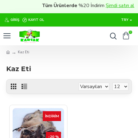
Tüm Ürünlerde
%20 İndirim
Şimdi satın al
GIRIŞ
KAYIT OL
TRY
0
Kaz Eti
Kaz Eti
İNDIRIM
-20 %