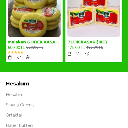
malakan GÖBEK KAŞAR (1KG)
BLOK KAŞAR (1KG)
500,00TL
475,00TL
530,00TL
495,00TL
Hesabım
Hesabım
Sipariş Geçmişi
Ortaklar
Haber bülteni