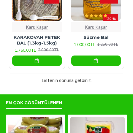
-20 %
Kars Kaşar
Kars Kaşar
KARAKOVAN PETEK
Süzme Bal
BAL (1.3kg-1,5kg)
1.000,00TL
1.250,00TL
1.750,00TL
2.000,00TL
Listenin sonuna geldiniz.
EN ÇOK GÖRÜNTÜLENEN