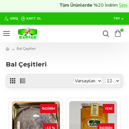
Tüm Ürünlerde
%20 İndirim
Şimdi sa
GIRIŞ
KAYIT OL
TRY
0
Bal Çeşitleri
Bal Çeşitleri
İNDIRIM
YENI
-13 %
İNDIRIM